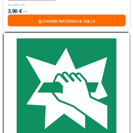
À partir de
3,90 €
HT
CHOISIR MATÉRIAU & TAILLE