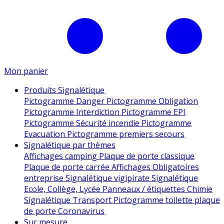
Mon panier
Produits Signalétique
Pictogramme Danger
Pictogramme Obligation
Pictogramme Interdiction
Pictogramme EPI
Pictogramme Sécurité incendie
Pictogramme
Evacuation
Pictogramme premiers secours
Signalétique par thèmes
Affichages camping
Plaque de porte classique
Plaque de porte carrée
Affichages Obligatoires
entreprise
Signalétique vigipirate
Signalétique
Ecole, Collège, Lycée
Panneaux / étiquettes Chimie
Signalétique Transport
Pictogramme toilette
plaque
de porte
Coronavirus
Sur mesure