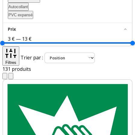
Autocollant
PVC expansé
Prix
3 €
—
13 €
Trier par :
Filtres
131
produits