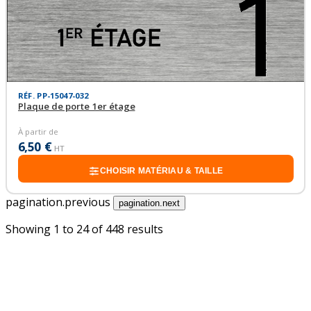
RÉF. PP-15047-032
Plaque de porte 1er étage
À partir de
6,50 €
HT
CHOISIR MATÉRIAU & TAILLE
pagination.previous
pagination.next
Showing
1
to
24
of
448
results