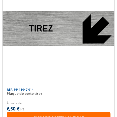
RÉF. PP-15047-014
Plaque de porte tirez
À partir de
6,50 €
HT