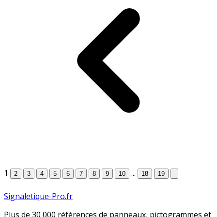
1
...
2
3
4
5
6
7
8
9
10
18
19
Signaletique-Pro.fr
Plus de 30 000 références de panneaux, pictogrammes et