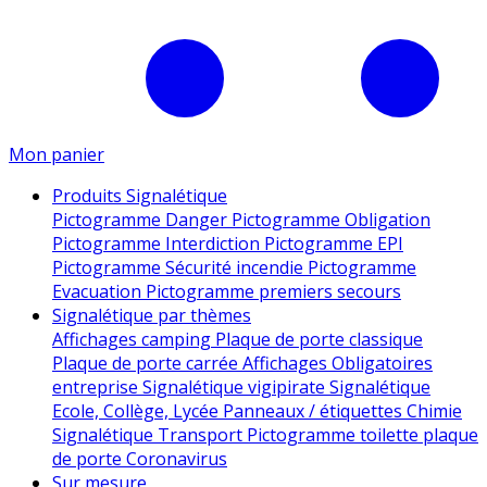
Mon panier
Produits Signalétique
Pictogramme Danger
Pictogramme Obligation
Pictogramme Interdiction
Pictogramme EPI
Pictogramme Sécurité incendie
Pictogramme
Evacuation
Pictogramme premiers secours
Signalétique par thèmes
Affichages camping
Plaque de porte classique
Plaque de porte carrée
Affichages Obligatoires
entreprise
Signalétique vigipirate
Signalétique
Ecole, Collège, Lycée
Panneaux / étiquettes Chimie
Signalétique Transport
Pictogramme toilette
plaque
de porte
Coronavirus
Sur mesure