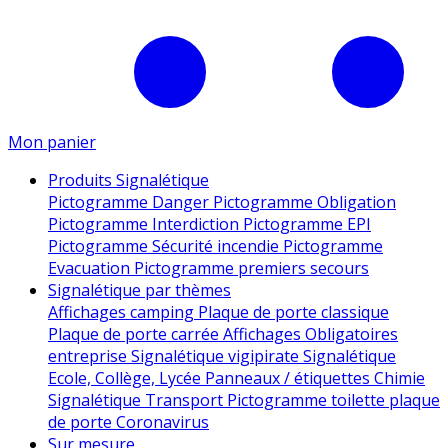
Mon panier
Produits Signalétique
Pictogramme Danger
Pictogramme Obligation
Pictogramme Interdiction
Pictogramme EPI
Pictogramme Sécurité incendie
Pictogramme
Evacuation
Pictogramme premiers secours
Signalétique par thèmes
Affichages camping
Plaque de porte classique
Plaque de porte carrée
Affichages Obligatoires
entreprise
Signalétique vigipirate
Signalétique
Ecole, Collège, Lycée
Panneaux / étiquettes Chimie
Signalétique Transport
Pictogramme toilette
plaque
de porte
Coronavirus
Sur mesure