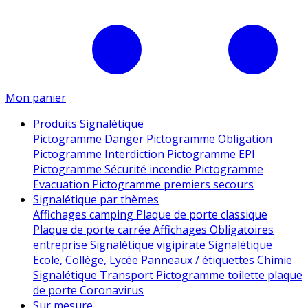
Mon panier
Produits Signalétique
Pictogramme Danger
Pictogramme Obligation
Pictogramme Interdiction
Pictogramme EPI
Pictogramme Sécurité incendie
Pictogramme
Evacuation
Pictogramme premiers secours
Signalétique par thèmes
Affichages camping
Plaque de porte classique
Plaque de porte carrée
Affichages Obligatoires
entreprise
Signalétique vigipirate
Signalétique
Ecole, Collège, Lycée
Panneaux / étiquettes Chimie
Signalétique Transport
Pictogramme toilette
plaque
de porte
Coronavirus
Sur mesure