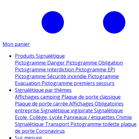
Mon panier
Produits Signalétique
Pictogramme Danger
Pictogramme Obligation
Pictogramme Interdiction
Pictogramme EPI
Pictogramme Sécurité incendie
Pictogramme
Evacuation
Pictogramme premiers secours
Signalétique par thèmes
Affichages camping
Plaque de porte classique
Plaque de porte carrée
Affichages Obligatoires
entreprise
Signalétique vigipirate
Signalétique
Ecole, Collège, Lycée
Panneaux / étiquettes Chimie
Signalétique Transport
Pictogramme toilette
plaque
de porte
Coronavirus
Sur mesure