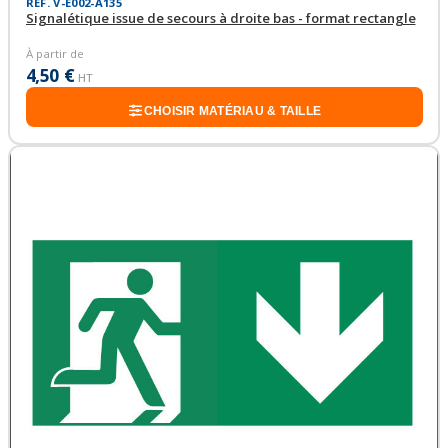
RÉF. V-E002-A135
Signalétique issue de secours à droite bas - format rectangle
À partir de
4,50 €
HT
CHOISIR MATÉRIAU & TAILLE