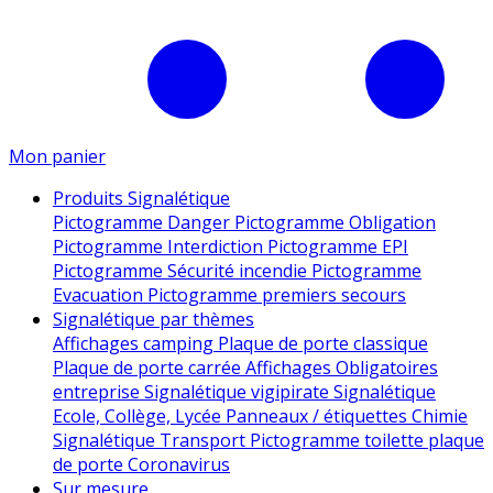
Mon panier
Produits Signalétique
Pictogramme Danger
Pictogramme Obligation
Pictogramme Interdiction
Pictogramme EPI
Pictogramme Sécurité incendie
Pictogramme
Evacuation
Pictogramme premiers secours
Signalétique par thèmes
Affichages camping
Plaque de porte classique
Plaque de porte carrée
Affichages Obligatoires
entreprise
Signalétique vigipirate
Signalétique
Ecole, Collège, Lycée
Panneaux / étiquettes Chimie
Signalétique Transport
Pictogramme toilette
plaque
de porte
Coronavirus
Sur mesure