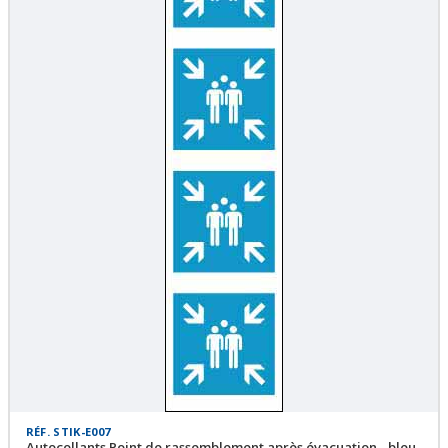
RÉF. STIK-E007
Autocollants Point de rassemblement après évacuation - bleu