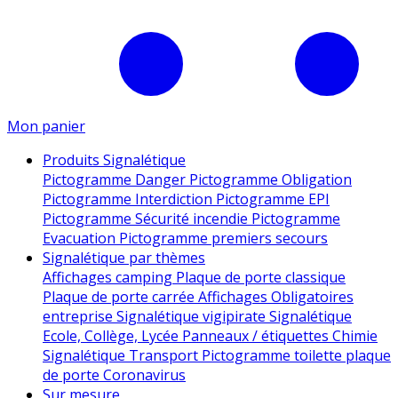
Mon panier
Produits Signalétique
Pictogramme Danger
Pictogramme Obligation
Pictogramme Interdiction
Pictogramme EPI
Pictogramme Sécurité incendie
Pictogramme
Evacuation
Pictogramme premiers secours
Signalétique par thèmes
Affichages camping
Plaque de porte classique
Plaque de porte carrée
Affichages Obligatoires
entreprise
Signalétique vigipirate
Signalétique
Ecole, Collège, Lycée
Panneaux / étiquettes Chimie
Signalétique Transport
Pictogramme toilette
plaque
de porte
Coronavirus
Sur mesure