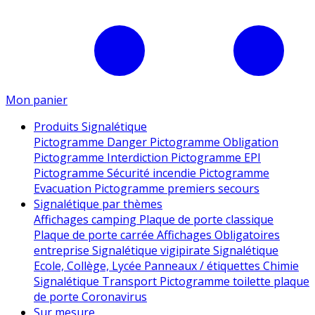
Mon panier
Produits Signalétique
Pictogramme Danger
Pictogramme Obligation
Pictogramme Interdiction
Pictogramme EPI
Pictogramme Sécurité incendie
Pictogramme
Evacuation
Pictogramme premiers secours
Signalétique par thèmes
Affichages camping
Plaque de porte classique
Plaque de porte carrée
Affichages Obligatoires
entreprise
Signalétique vigipirate
Signalétique
Ecole, Collège, Lycée
Panneaux / étiquettes Chimie
Signalétique Transport
Pictogramme toilette
plaque
de porte
Coronavirus
Sur mesure