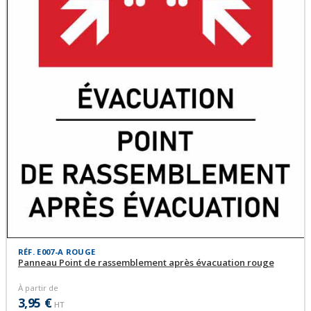
RÉF. E007-A ROUGE
Panneau Point de rassemblement après évacuation rouge
À partir de
3,95 €
HT