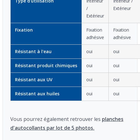
Type d'utilisation
Intérieur
Intérieur /
/
Extérieur
Extérieur
Fixation
Fixation
Fixation
adhésive
adhésive
Résistant à l'eau
oui
oui
Résistant produit chimiques
oui
oui
Résistant aux UV
oui
oui
Résistant aux huiles
oui
oui
Vous pourrez également retrouver les
planches
d'autocollants par lot de 5 photos.