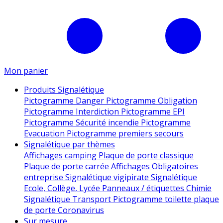
Mon panier
Produits Signalétique
Pictogramme Danger
Pictogramme Obligation
Pictogramme Interdiction
Pictogramme EPI
Pictogramme Sécurité incendie
Pictogramme
Evacuation
Pictogramme premiers secours
Signalétique par thèmes
Affichages camping
Plaque de porte classique
Plaque de porte carrée
Affichages Obligatoires
entreprise
Signalétique vigipirate
Signalétique
Ecole, Collège, Lycée
Panneaux / étiquettes Chimie
Signalétique Transport
Pictogramme toilette
plaque
de porte
Coronavirus
Sur mesure