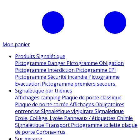
Mon panier
Produits Signalétique
Pictogramme Danger
Pictogramme Obligation
Pictogramme Interdiction
Pictogramme EPI
Pictogramme Sécurité incendie
Pictogramme
Evacuation
Pictogramme premiers secours
Signalétique par thèmes
Affichages camping
Plaque de porte classique
Plaque de porte carrée
Affichages Obligatoires
entreprise
Signalétique vigipirate
Signalétique
Ecole, Collège, Lycée
Panneaux / étiquettes Chimie
Signalétique Transport
Pictogramme toilette
plaque
de porte
Coronavirus
Sur mesure