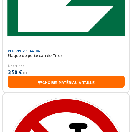
RÉF. PPC-15047-016
Plaque de porte carrée Tirez
À partir de
3,50 €
HT
CHOISIR MATÉRIAU & TAILLE