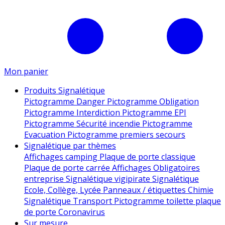
Mon panier
Produits Signalétique
Pictogramme Danger
Pictogramme Obligation
Pictogramme Interdiction
Pictogramme EPI
Pictogramme Sécurité incendie
Pictogramme
Evacuation
Pictogramme premiers secours
Signalétique par thèmes
Affichages camping
Plaque de porte classique
Plaque de porte carrée
Affichages Obligatoires
entreprise
Signalétique vigipirate
Signalétique
Ecole, Collège, Lycée
Panneaux / étiquettes Chimie
Signalétique Transport
Pictogramme toilette
plaque
de porte
Coronavirus
Sur mesure