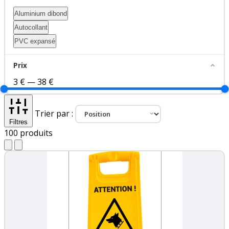
Aluminium dibond
Autocollant
PVC expansé
Prix
3 €
—
38 €
Trier par :
Filtres
100
produits