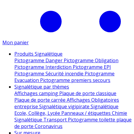
Mon panier
Produits Signalétique
Pictogramme Danger
Pictogramme Obligation
Pictogramme Interdiction
Pictogramme EPI
Pictogramme Sécurité incendie
Pictogramme
Evacuation
Pictogramme premiers secours
Signalétique par thèmes
Affichages camping
Plaque de porte classique
Plaque de porte carrée
Affichages Obligatoires
entreprise
Signalétique vigipirate
Signalétique
Ecole, Collège, Lycée
Panneaux / étiquettes Chimie
Signalétique Transport
Pictogramme toilette
plaque
de porte
Coronavirus
Sur mesure