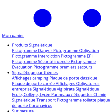
Mon panier
Produits Signalétique
Pictogramme Danger
Pictogramme Obligation
Pictogramme Interdiction
Pictogramme EPI
Pictogramme Sécurité incendie
Pictogramme
Evacuation
Pictogramme premiers secours
Signalétique par thèmes
Affichages camping
Plaque de porte classique
Plaque de porte carrée
Affichages Obligatoires
entreprise
Signalétique vigipirate
Signalétique
Ecole, Collège, Lycée
Panneaux / étiquettes Chimie
Signalétique Transport
Pictogramme toilette
plaque
de porte
Coronavirus
Sur mesure