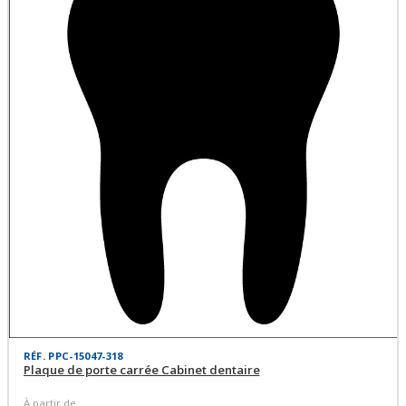
RÉF. PPC-15047-318
Plaque de porte carrée Cabinet dentaire
À partir de