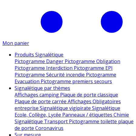
Mon panier
Produits Signalétique
Pictogramme Danger
Pictogramme Obligation
Pictogramme Interdiction
Pictogramme EPI
Pictogramme Sécurité incendie
Pictogramme
Evacuation
Pictogramme premiers secours
Signalétique par thèmes
Affichages camping
Plaque de porte classique
Plaque de porte carrée
Affichages Obligatoires
entreprise
Signalétique vigipirate
Signalétique
Ecole, Collège, Lycée
Panneaux / étiquettes Chimie
Signalétique Transport
Pictogramme toilette
plaque
de porte
Coronavirus
Sur mesure