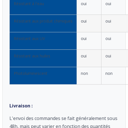
Résistant à l'eau
oui
oui
Résistant aux produit chimiques
oui
oui
Résistant aux UV
oui
oui
Résistant aux huiles
oui
oui
Photoluminescent
non
non
Livraison :
L'envoi des commandes se fait généralement sous
48h, mais peut varier en fonction des quantités