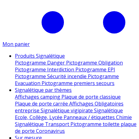
Mon panier
Produits Signalétique
Pictogramme Danger
Pictogramme Obligation
Pictogramme Interdiction
Pictogramme EPI
Pictogramme Sécurité incendie
Pictogramme
Evacuation
Pictogramme premiers secours
Signalétique par thèmes
Affichages camping
Plaque de porte classique
Plaque de porte carrée
Affichages Obligatoires
entreprise
Signalétique vigipirate
Signalétique
Ecole, Collège, Lycée
Panneaux / étiquettes Chimie
Signalétique Transport
Pictogramme toilette
plaque
de porte
Coronavirus
Sur mesure