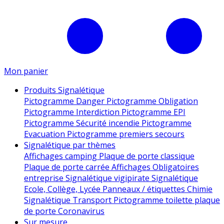
Mon panier
Produits Signalétique
Pictogramme Danger
Pictogramme Obligation
Pictogramme Interdiction
Pictogramme EPI
Pictogramme Sécurité incendie
Pictogramme
Evacuation
Pictogramme premiers secours
Signalétique par thèmes
Affichages camping
Plaque de porte classique
Plaque de porte carrée
Affichages Obligatoires
entreprise
Signalétique vigipirate
Signalétique
Ecole, Collège, Lycée
Panneaux / étiquettes Chimie
Signalétique Transport
Pictogramme toilette
plaque
de porte
Coronavirus
Sur mesure