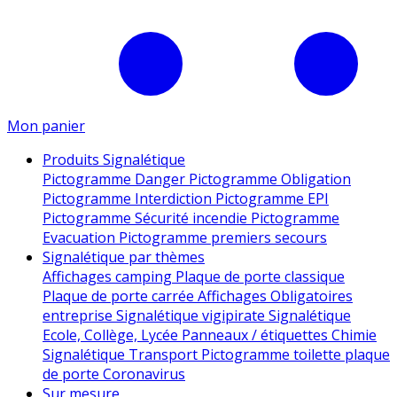
Mon panier
Produits Signalétique
Pictogramme Danger
Pictogramme Obligation
Pictogramme Interdiction
Pictogramme EPI
Pictogramme Sécurité incendie
Pictogramme
Evacuation
Pictogramme premiers secours
Signalétique par thèmes
Affichages camping
Plaque de porte classique
Plaque de porte carrée
Affichages Obligatoires
entreprise
Signalétique vigipirate
Signalétique
Ecole, Collège, Lycée
Panneaux / étiquettes Chimie
Signalétique Transport
Pictogramme toilette
plaque
de porte
Coronavirus
Sur mesure