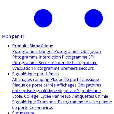
Mon panier
Produits Signalétique
Pictogramme Danger
Pictogramme Obligation
Pictogramme Interdiction
Pictogramme EPI
Pictogramme Sécurité incendie
Pictogramme
Evacuation
Pictogramme premiers secours
Signalétique par thèmes
Affichages camping
Plaque de porte classique
Plaque de porte carrée
Affichages Obligatoires
entreprise
Signalétique vigipirate
Signalétique
Ecole, Collège, Lycée
Panneaux / étiquettes Chimie
Signalétique Transport
Pictogramme toilette
plaque
de porte
Coronavirus
Sur mesure