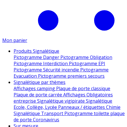
Mon panier
Produits Signalétique
Pictogramme Danger
Pictogramme Obligation
Pictogramme Interdiction
Pictogramme EPI
Pictogramme Sécurité incendie
Pictogramme
Evacuation
Pictogramme premiers secours
Signalétique par thèmes
Affichages camping
Plaque de porte classique
Plaque de porte carrée
Affichages Obligatoires
entreprise
Signalétique vigipirate
Signalétique
Ecole, Collège, Lycée
Panneaux / étiquettes Chimie
Signalétique Transport
Pictogramme toilette
plaque
de porte
Coronavirus
Sur mesure