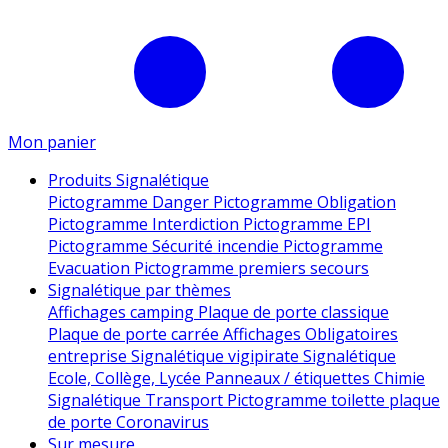
Mon panier
Produits Signalétique
Pictogramme Danger
Pictogramme Obligation
Pictogramme Interdiction
Pictogramme EPI
Pictogramme Sécurité incendie
Pictogramme
Evacuation
Pictogramme premiers secours
Signalétique par thèmes
Affichages camping
Plaque de porte classique
Plaque de porte carrée
Affichages Obligatoires
entreprise
Signalétique vigipirate
Signalétique
Ecole, Collège, Lycée
Panneaux / étiquettes Chimie
Signalétique Transport
Pictogramme toilette
plaque
de porte
Coronavirus
Sur mesure