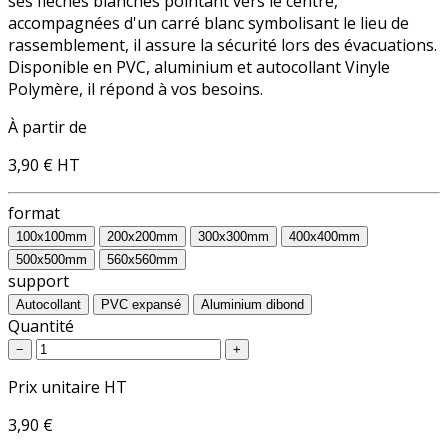
ses flèches blanches pointant vers le centre,
accompagnées d'un carré blanc symbolisant le lieu de
rassemblement, il assure la sécurité lors des évacuations.
Disponible en PVC, aluminium et autocollant Vinyle
Polymère, il répond à vos besoins.
À partir de
3,90 €
HT
format
100x100mm
200x200mm
300x300mm
400x400mm
500x500mm
560x560mm
support
Autocollant
PVC expansé
Aluminium dibond
Quantité
−
+
Prix unitaire HT
3,90 €