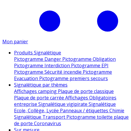
Mon panier
Produits Signalétique
Pictogramme Danger
Pictogramme Obligation
Pictogramme Interdiction
Pictogramme EPI
Pictogramme Sécurité incendie
Pictogramme
Evacuation
Pictogramme premiers secours
Signalétique par thèmes
Affichages camping
Plaque de porte classique
Plaque de porte carrée
Affichages Obligatoires
entreprise
Signalétique vigipirate
Signalétique
Ecole, Collège, Lycée
Panneaux / étiquettes Chimie
Signalétique Transport
Pictogramme toilette
plaque
de porte
Coronavirus
Sur mesure