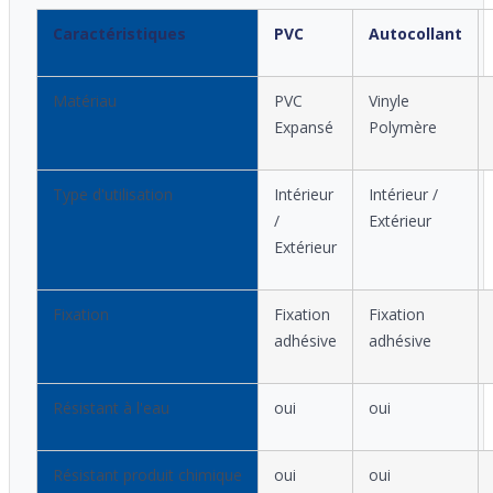
Caractéristiques
PVC
Autocollant
Matériau
PVC
Vinyle
Expansé
Polymère
Type d'utilisation
Intérieur
Intérieur /
/
Extérieur
Extérieur
Fixation
Fixation
Fixation
adhésive
adhésive
Résistant à l'eau
oui
oui
Résistant produit chimique
oui
oui