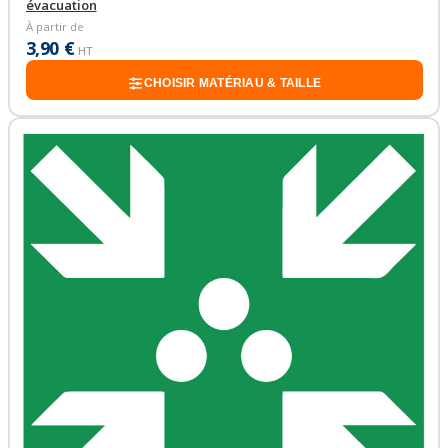
évacuation
À partir de
3,90 €
HT
CHOISIR MATÉRIAU & TAILLE