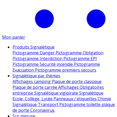
Mon panier
Produits Signalétique
Pictogramme Danger
Pictogramme Obligation
Pictogramme Interdiction
Pictogramme EPI
Pictogramme Sécurité incendie
Pictogramme
Evacuation
Pictogramme premiers secours
Signalétique par thèmes
Affichages camping
Plaque de porte classique
Plaque de porte carrée
Affichages Obligatoires
entreprise
Signalétique vigipirate
Signalétique
Ecole, Collège, Lycée
Panneaux / étiquettes Chimie
Signalétique Transport
Pictogramme toilette
plaque
de porte
Coronavirus
Sur mesure