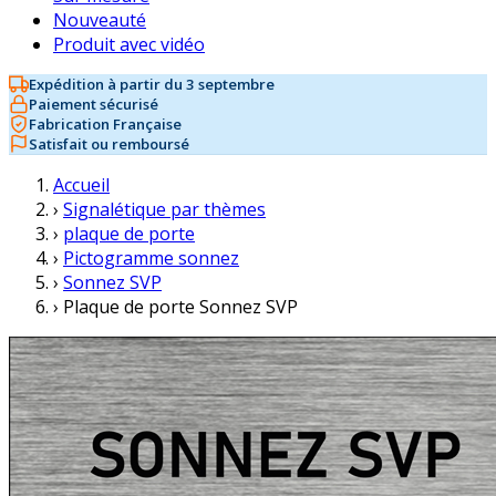
Nouveauté
Produit avec vidéo
Expédition à partir du 3 septembre
Paiement sécurisé
Fabrication Française
Satisfait ou remboursé
Accueil
›
Signalétique par thèmes
›
plaque de porte
›
Pictogramme sonnez
›
Sonnez SVP
›
Plaque de porte Sonnez SVP