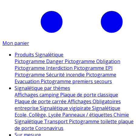
Mon panier
Produits Signalétique
Pictogramme Danger
Pictogramme Obligation
Pictogramme Interdiction
Pictogramme EPI
Pictogramme Sécurité incendie
Pictogramme
Evacuation
Pictogramme premiers secours
Signalétique par thèmes
Affichages camping
Plaque de porte classique
Plaque de porte carrée
Affichages Obligatoires
entreprise
Signalétique vigipirate
Signalétique
Ecole, Collège, Lycée
Panneaux / étiquettes Chimie
Signalétique Transport
Pictogramme toilette
plaque
de porte
Coronavirus
Sur mesure