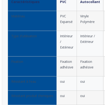
Caractéristiques
PVC
Autocollant
Matériau
PVC
Vinyle
Expansé
Polymère
Type d'utilisation
Intérieur
Intérieur /
/
Extérieur
Extérieur
Fixation
Fixation
Fixation
adhésive
adhésive
Résistant à l'eau
oui
oui
Résistant produit chimiques
oui
oui