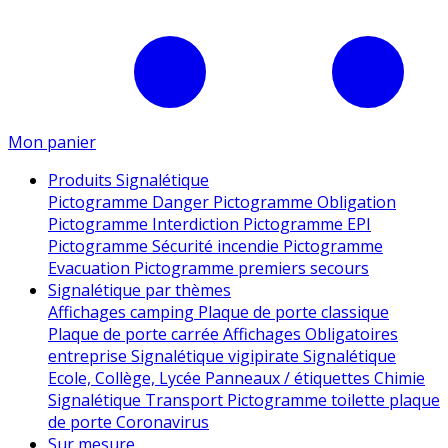
Mon panier
Produits Signalétique
Pictogramme Danger
Pictogramme Obligation
Pictogramme Interdiction
Pictogramme EPI
Pictogramme Sécurité incendie
Pictogramme
Evacuation
Pictogramme premiers secours
Signalétique par thèmes
Affichages camping
Plaque de porte classique
Plaque de porte carrée
Affichages Obligatoires
entreprise
Signalétique vigipirate
Signalétique
Ecole, Collège, Lycée
Panneaux / étiquettes Chimie
Signalétique Transport
Pictogramme toilette
plaque
de porte
Coronavirus
Sur mesure