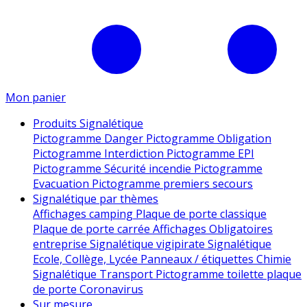
Mon panier
Produits Signalétique
Pictogramme Danger
Pictogramme Obligation
Pictogramme Interdiction
Pictogramme EPI
Pictogramme Sécurité incendie
Pictogramme
Evacuation
Pictogramme premiers secours
Signalétique par thèmes
Affichages camping
Plaque de porte classique
Plaque de porte carrée
Affichages Obligatoires
entreprise
Signalétique vigipirate
Signalétique
Ecole, Collège, Lycée
Panneaux / étiquettes Chimie
Signalétique Transport
Pictogramme toilette
plaque
de porte
Coronavirus
Sur mesure