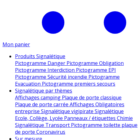
Mon panier
Produits Signalétique
Pictogramme Danger
Pictogramme Obligation
Pictogramme Interdiction
Pictogramme EPI
Pictogramme Sécurité incendie
Pictogramme
Evacuation
Pictogramme premiers secours
Signalétique par thèmes
Affichages camping
Plaque de porte classique
Plaque de porte carrée
Affichages Obligatoires
entreprise
Signalétique vigipirate
Signalétique
Ecole, Collège, Lycée
Panneaux / étiquettes Chimie
Signalétique Transport
Pictogramme toilette
plaque
de porte
Coronavirus
Sur mesure