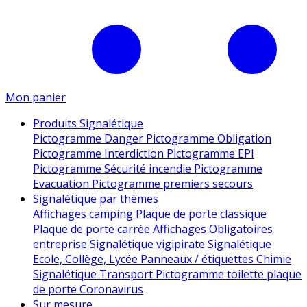
Mon panier
Produits Signalétique
Pictogramme Danger
Pictogramme Obligation
Pictogramme Interdiction
Pictogramme EPI
Pictogramme Sécurité incendie
Pictogramme
Evacuation
Pictogramme premiers secours
Signalétique par thèmes
Affichages camping
Plaque de porte classique
Plaque de porte carrée
Affichages Obligatoires
entreprise
Signalétique vigipirate
Signalétique
Ecole, Collège, Lycée
Panneaux / étiquettes Chimie
Signalétique Transport
Pictogramme toilette
plaque
de porte
Coronavirus
Sur mesure