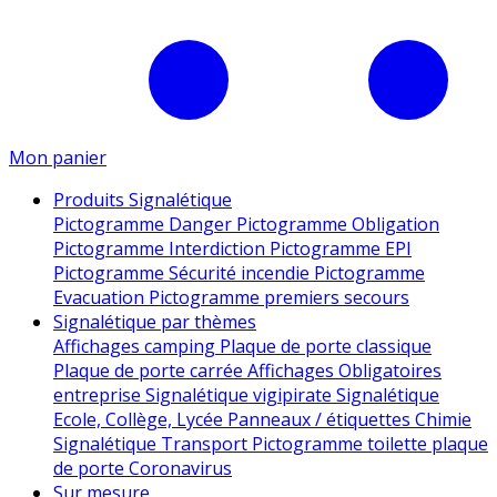
Mon panier
Produits Signalétique
Pictogramme Danger
Pictogramme Obligation
Pictogramme Interdiction
Pictogramme EPI
Pictogramme Sécurité incendie
Pictogramme
Evacuation
Pictogramme premiers secours
Signalétique par thèmes
Affichages camping
Plaque de porte classique
Plaque de porte carrée
Affichages Obligatoires
entreprise
Signalétique vigipirate
Signalétique
Ecole, Collège, Lycée
Panneaux / étiquettes Chimie
Signalétique Transport
Pictogramme toilette
plaque
de porte
Coronavirus
Sur mesure