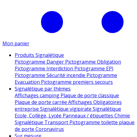
Mon panier
Produits Signalétique
Pictogramme Danger
Pictogramme Obligation
Pictogramme Interdiction
Pictogramme EPI
Pictogramme Sécurité incendie
Pictogramme
Evacuation
Pictogramme premiers secours
Signalétique par thèmes
Affichages camping
Plaque de porte classique
Plaque de porte carrée
Affichages Obligatoires
entreprise
Signalétique vigipirate
Signalétique
Ecole, Collège, Lycée
Panneaux / étiquettes Chimie
Signalétique Transport
Pictogramme toilette
plaque
de porte
Coronavirus
Sur mesure