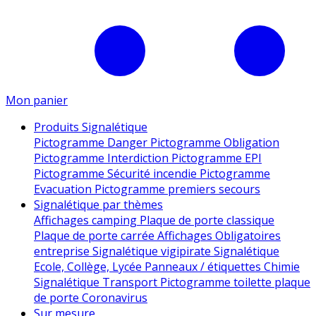
Mon panier
Produits Signalétique
Pictogramme Danger
Pictogramme Obligation
Pictogramme Interdiction
Pictogramme EPI
Pictogramme Sécurité incendie
Pictogramme
Evacuation
Pictogramme premiers secours
Signalétique par thèmes
Affichages camping
Plaque de porte classique
Plaque de porte carrée
Affichages Obligatoires
entreprise
Signalétique vigipirate
Signalétique
Ecole, Collège, Lycée
Panneaux / étiquettes Chimie
Signalétique Transport
Pictogramme toilette
plaque
de porte
Coronavirus
Sur mesure