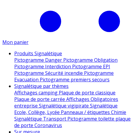
Mon panier
Produits Signalétique
Pictogramme Danger
Pictogramme Obligation
Pictogramme Interdiction
Pictogramme EPI
Pictogramme Sécurité incendie
Pictogramme
Evacuation
Pictogramme premiers secours
Signalétique par thèmes
Affichages camping
Plaque de porte classique
Plaque de porte carrée
Affichages Obligatoires
entreprise
Signalétique vigipirate
Signalétique
Ecole, Collège, Lycée
Panneaux / étiquettes Chimie
Signalétique Transport
Pictogramme toilette
plaque
de porte
Coronavirus
Sur mesure