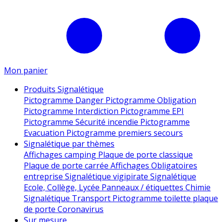
Mon panier
Produits Signalétique
Pictogramme Danger
Pictogramme Obligation
Pictogramme Interdiction
Pictogramme EPI
Pictogramme Sécurité incendie
Pictogramme
Evacuation
Pictogramme premiers secours
Signalétique par thèmes
Affichages camping
Plaque de porte classique
Plaque de porte carrée
Affichages Obligatoires
entreprise
Signalétique vigipirate
Signalétique
Ecole, Collège, Lycée
Panneaux / étiquettes Chimie
Signalétique Transport
Pictogramme toilette
plaque
de porte
Coronavirus
Sur mesure