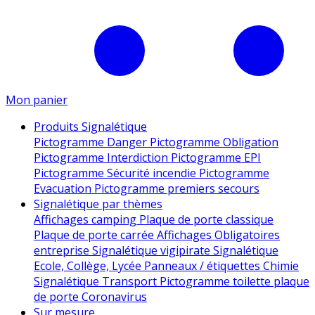
Mon panier
Produits Signalétique
Pictogramme Danger
Pictogramme Obligation
Pictogramme Interdiction
Pictogramme EPI
Pictogramme Sécurité incendie
Pictogramme
Evacuation
Pictogramme premiers secours
Signalétique par thèmes
Affichages camping
Plaque de porte classique
Plaque de porte carrée
Affichages Obligatoires
entreprise
Signalétique vigipirate
Signalétique
Ecole, Collège, Lycée
Panneaux / étiquettes Chimie
Signalétique Transport
Pictogramme toilette
plaque
de porte
Coronavirus
Sur mesure