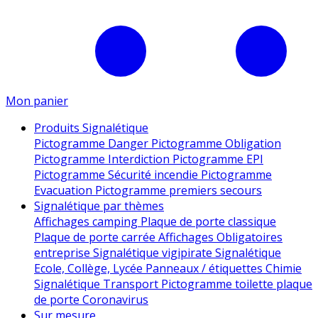
Mon panier
Produits Signalétique
Pictogramme Danger
Pictogramme Obligation
Pictogramme Interdiction
Pictogramme EPI
Pictogramme Sécurité incendie
Pictogramme
Evacuation
Pictogramme premiers secours
Signalétique par thèmes
Affichages camping
Plaque de porte classique
Plaque de porte carrée
Affichages Obligatoires
entreprise
Signalétique vigipirate
Signalétique
Ecole, Collège, Lycée
Panneaux / étiquettes Chimie
Signalétique Transport
Pictogramme toilette
plaque
de porte
Coronavirus
Sur mesure