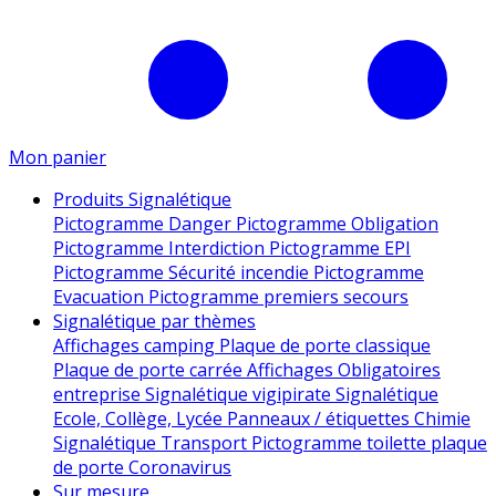
Mon panier
Produits Signalétique
Pictogramme Danger
Pictogramme Obligation
Pictogramme Interdiction
Pictogramme EPI
Pictogramme Sécurité incendie
Pictogramme
Evacuation
Pictogramme premiers secours
Signalétique par thèmes
Affichages camping
Plaque de porte classique
Plaque de porte carrée
Affichages Obligatoires
entreprise
Signalétique vigipirate
Signalétique
Ecole, Collège, Lycée
Panneaux / étiquettes Chimie
Signalétique Transport
Pictogramme toilette
plaque
de porte
Coronavirus
Sur mesure