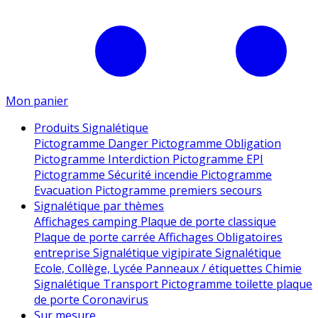
Mon panier
Produits Signalétique
Pictogramme Danger
Pictogramme Obligation
Pictogramme Interdiction
Pictogramme EPI
Pictogramme Sécurité incendie
Pictogramme
Evacuation
Pictogramme premiers secours
Signalétique par thèmes
Affichages camping
Plaque de porte classique
Plaque de porte carrée
Affichages Obligatoires
entreprise
Signalétique vigipirate
Signalétique
Ecole, Collège, Lycée
Panneaux / étiquettes Chimie
Signalétique Transport
Pictogramme toilette
plaque
de porte
Coronavirus
Sur mesure