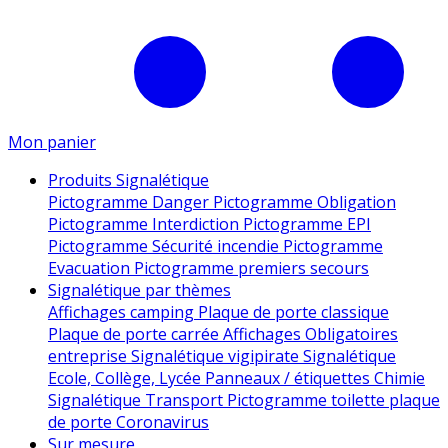
Mon panier
Produits Signalétique
Pictogramme Danger
Pictogramme Obligation
Pictogramme Interdiction
Pictogramme EPI
Pictogramme Sécurité incendie
Pictogramme
Evacuation
Pictogramme premiers secours
Signalétique par thèmes
Affichages camping
Plaque de porte classique
Plaque de porte carrée
Affichages Obligatoires
entreprise
Signalétique vigipirate
Signalétique
Ecole, Collège, Lycée
Panneaux / étiquettes Chimie
Signalétique Transport
Pictogramme toilette
plaque
de porte
Coronavirus
Sur mesure