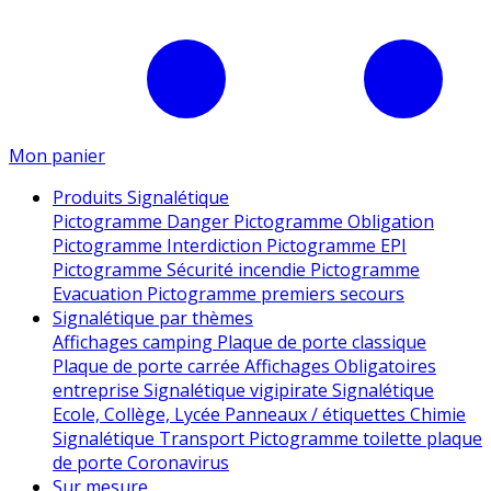
Mon panier
Produits Signalétique
Pictogramme Danger
Pictogramme Obligation
Pictogramme Interdiction
Pictogramme EPI
Pictogramme Sécurité incendie
Pictogramme
Evacuation
Pictogramme premiers secours
Signalétique par thèmes
Affichages camping
Plaque de porte classique
Plaque de porte carrée
Affichages Obligatoires
entreprise
Signalétique vigipirate
Signalétique
Ecole, Collège, Lycée
Panneaux / étiquettes Chimie
Signalétique Transport
Pictogramme toilette
plaque
de porte
Coronavirus
Sur mesure