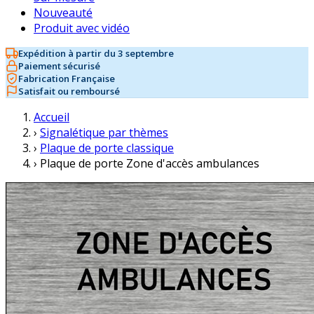
Nouveauté
Produit avec vidéo
Expédition à partir du 3 septembre
Paiement sécurisé
Fabrication Française
Satisfait ou remboursé
Accueil
›
Signalétique par thèmes
›
Plaque de porte classique
›
Plaque de porte Zone d'accès ambulances