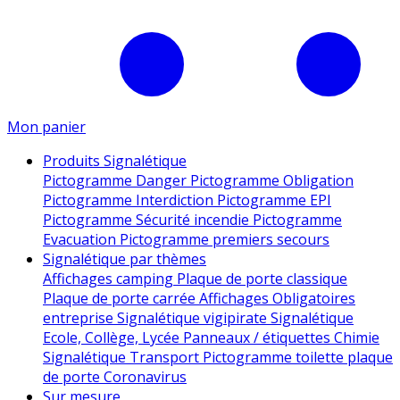
Mon panier
Produits Signalétique
Pictogramme Danger
Pictogramme Obligation
Pictogramme Interdiction
Pictogramme EPI
Pictogramme Sécurité incendie
Pictogramme
Evacuation
Pictogramme premiers secours
Signalétique par thèmes
Affichages camping
Plaque de porte classique
Plaque de porte carrée
Affichages Obligatoires
entreprise
Signalétique vigipirate
Signalétique
Ecole, Collège, Lycée
Panneaux / étiquettes Chimie
Signalétique Transport
Pictogramme toilette
plaque
de porte
Coronavirus
Sur mesure