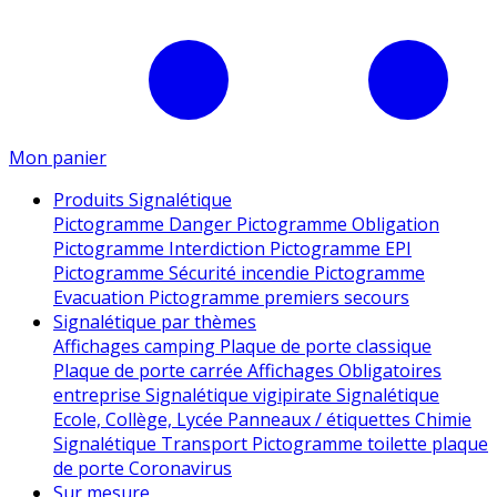
Mon panier
Produits Signalétique
Pictogramme Danger
Pictogramme Obligation
Pictogramme Interdiction
Pictogramme EPI
Pictogramme Sécurité incendie
Pictogramme
Evacuation
Pictogramme premiers secours
Signalétique par thèmes
Affichages camping
Plaque de porte classique
Plaque de porte carrée
Affichages Obligatoires
entreprise
Signalétique vigipirate
Signalétique
Ecole, Collège, Lycée
Panneaux / étiquettes Chimie
Signalétique Transport
Pictogramme toilette
plaque
de porte
Coronavirus
Sur mesure