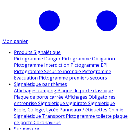
Mon panier
Produits Signalétique
Pictogramme Danger
Pictogramme Obligation
Pictogramme Interdiction
Pictogramme EPI
Pictogramme Sécurité incendie
Pictogramme
Evacuation
Pictogramme premiers secours
Signalétique par thèmes
Affichages camping
Plaque de porte classique
Plaque de porte carrée
Affichages Obligatoires
entreprise
Signalétique vigipirate
Signalétique
Ecole, Collège, Lycée
Panneaux / étiquettes Chimie
Signalétique Transport
Pictogramme toilette
plaque
de porte
Coronavirus
Sur mesure