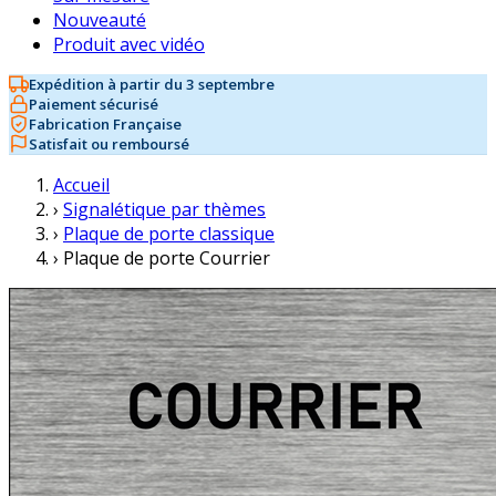
Nouveauté
Produit avec vidéo
Expédition à partir du 3 septembre
Paiement sécurisé
Fabrication Française
Satisfait ou remboursé
Accueil
›
Signalétique par thèmes
›
Plaque de porte classique
›
Plaque de porte Courrier