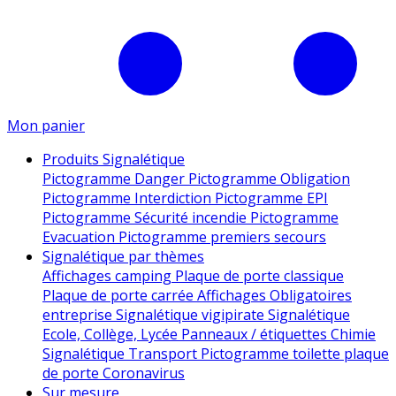
Mon panier
Produits Signalétique
Pictogramme Danger
Pictogramme Obligation
Pictogramme Interdiction
Pictogramme EPI
Pictogramme Sécurité incendie
Pictogramme
Evacuation
Pictogramme premiers secours
Signalétique par thèmes
Affichages camping
Plaque de porte classique
Plaque de porte carrée
Affichages Obligatoires
entreprise
Signalétique vigipirate
Signalétique
Ecole, Collège, Lycée
Panneaux / étiquettes Chimie
Signalétique Transport
Pictogramme toilette
plaque
de porte
Coronavirus
Sur mesure