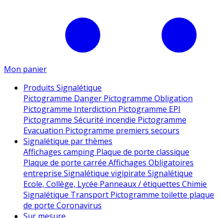
Mon panier
Produits Signalétique
Pictogramme Danger
Pictogramme Obligation
Pictogramme Interdiction
Pictogramme EPI
Pictogramme Sécurité incendie
Pictogramme
Evacuation
Pictogramme premiers secours
Signalétique par thèmes
Affichages camping
Plaque de porte classique
Plaque de porte carrée
Affichages Obligatoires
entreprise
Signalétique vigipirate
Signalétique
Ecole, Collège, Lycée
Panneaux / étiquettes Chimie
Signalétique Transport
Pictogramme toilette
plaque
de porte
Coronavirus
Sur mesure