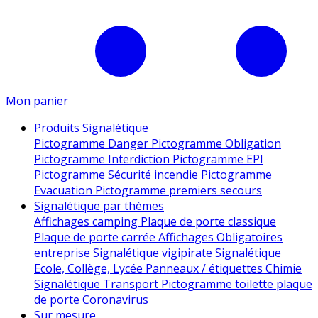
Mon panier
Produits Signalétique
Pictogramme Danger
Pictogramme Obligation
Pictogramme Interdiction
Pictogramme EPI
Pictogramme Sécurité incendie
Pictogramme
Evacuation
Pictogramme premiers secours
Signalétique par thèmes
Affichages camping
Plaque de porte classique
Plaque de porte carrée
Affichages Obligatoires
entreprise
Signalétique vigipirate
Signalétique
Ecole, Collège, Lycée
Panneaux / étiquettes Chimie
Signalétique Transport
Pictogramme toilette
plaque
de porte
Coronavirus
Sur mesure