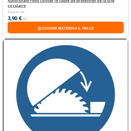
Autocollant rond Utiliser le capot de protection de la scie
circulaire
À partir de
3,90 €
HT
CHOISIR MATÉRIAU & TAILLE