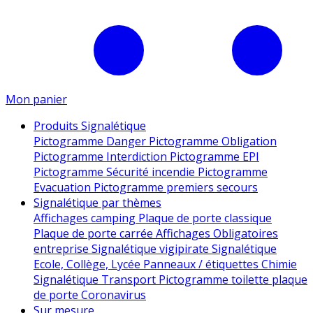
Mon panier
Produits Signalétique
Pictogramme Danger
Pictogramme Obligation
Pictogramme Interdiction
Pictogramme EPI
Pictogramme Sécurité incendie
Pictogramme
Evacuation
Pictogramme premiers secours
Signalétique par thèmes
Affichages camping
Plaque de porte classique
Plaque de porte carrée
Affichages Obligatoires
entreprise
Signalétique vigipirate
Signalétique
Ecole, Collège, Lycée
Panneaux / étiquettes Chimie
Signalétique Transport
Pictogramme toilette
plaque
de porte
Coronavirus
Sur mesure