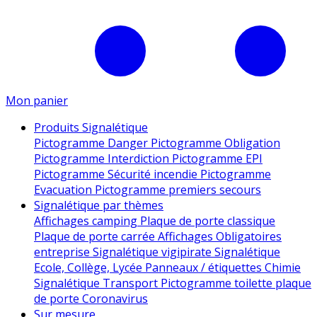
Mon panier
Produits Signalétique
Pictogramme Danger
Pictogramme Obligation
Pictogramme Interdiction
Pictogramme EPI
Pictogramme Sécurité incendie
Pictogramme
Evacuation
Pictogramme premiers secours
Signalétique par thèmes
Affichages camping
Plaque de porte classique
Plaque de porte carrée
Affichages Obligatoires
entreprise
Signalétique vigipirate
Signalétique
Ecole, Collège, Lycée
Panneaux / étiquettes Chimie
Signalétique Transport
Pictogramme toilette
plaque
de porte
Coronavirus
Sur mesure