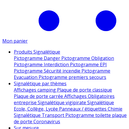
Mon panier
Produits Signalétique
Pictogramme Danger
Pictogramme Obligation
Pictogramme Interdiction
Pictogramme EPI
Pictogramme Sécurité incendie
Pictogramme
Evacuation
Pictogramme premiers secours
Signalétique par thèmes
Affichages camping
Plaque de porte classique
Plaque de porte carrée
Affichages Obligatoires
entreprise
Signalétique vigipirate
Signalétique
Ecole, Collège, Lycée
Panneaux / étiquettes Chimie
Signalétique Transport
Pictogramme toilette
plaque
de porte
Coronavirus
Sur mesure