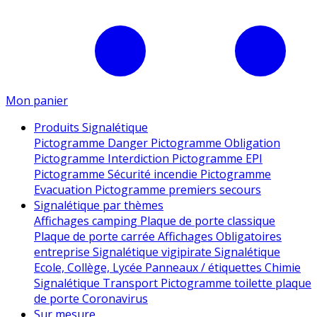
Mon panier
Produits Signalétique
Pictogramme Danger
Pictogramme Obligation
Pictogramme Interdiction
Pictogramme EPI
Pictogramme Sécurité incendie
Pictogramme
Evacuation
Pictogramme premiers secours
Signalétique par thèmes
Affichages camping
Plaque de porte classique
Plaque de porte carrée
Affichages Obligatoires
entreprise
Signalétique vigipirate
Signalétique
Ecole, Collège, Lycée
Panneaux / étiquettes Chimie
Signalétique Transport
Pictogramme toilette
plaque
de porte
Coronavirus
Sur mesure