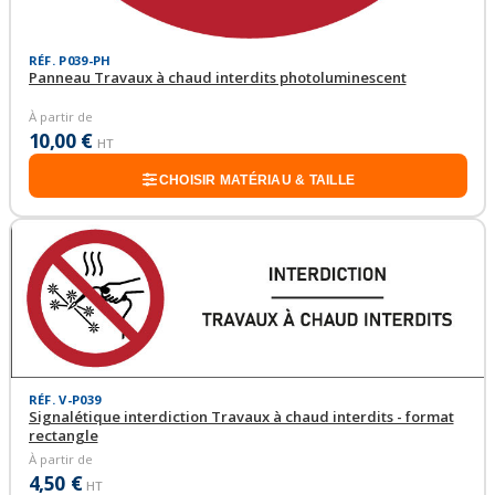
RÉF. P039-PH
Panneau Travaux à chaud interdits photoluminescent
À partir de
10,00 €
HT
CHOISIR MATÉRIAU & TAILLE
RÉF. V-P039
Signalétique interdiction Travaux à chaud interdits - format
rectangle
À partir de
4,50 €
HT