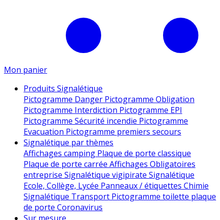
Mon panier
Produits Signalétique
Pictogramme Danger
Pictogramme Obligation
Pictogramme Interdiction
Pictogramme EPI
Pictogramme Sécurité incendie
Pictogramme
Evacuation
Pictogramme premiers secours
Signalétique par thèmes
Affichages camping
Plaque de porte classique
Plaque de porte carrée
Affichages Obligatoires
entreprise
Signalétique vigipirate
Signalétique
Ecole, Collège, Lycée
Panneaux / étiquettes Chimie
Signalétique Transport
Pictogramme toilette
plaque
de porte
Coronavirus
Sur mesure