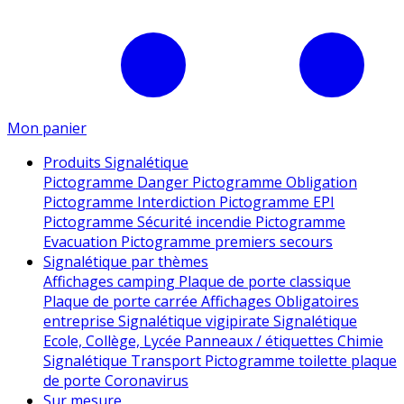
Mon panier
Produits Signalétique
Pictogramme Danger
Pictogramme Obligation
Pictogramme Interdiction
Pictogramme EPI
Pictogramme Sécurité incendie
Pictogramme
Evacuation
Pictogramme premiers secours
Signalétique par thèmes
Affichages camping
Plaque de porte classique
Plaque de porte carrée
Affichages Obligatoires
entreprise
Signalétique vigipirate
Signalétique
Ecole, Collège, Lycée
Panneaux / étiquettes Chimie
Signalétique Transport
Pictogramme toilette
plaque
de porte
Coronavirus
Sur mesure